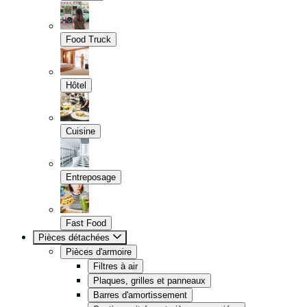
Food Truck
Hôtel
Cuisine
Entreposage
Fast Food
Pièces détachées
Pièces d'armoire
Filtres à air
Plaques, grilles et panneaux
Barres d'amortissement