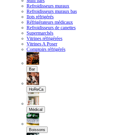
Mini bars
Refroidisseurs muraux
Refroidisseurs muraux bas
Ilots réfrigérés
Réfrigérateurs médicaux
Refroidisseurs de canettes
Supermarchés
Vitrines réfrigérées
Vitrines A Poser
Comptoirs réfrigérés
Bar
HoReCa
Médical
Boissons