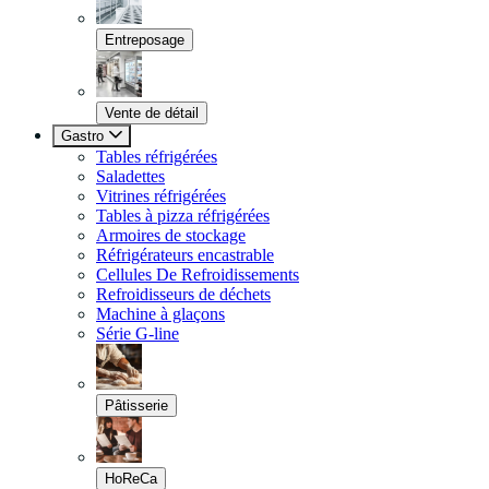
Entreposage
Vente de détail
Gastro
Tables réfrigérées
Saladettes
Vitrines réfrigérées
Tables à pizza réfrigérées
Armoires de stockage
Réfrigérateurs encastrable
Cellules De Refroidissements
Refroidisseurs de déchets
Machine à glaçons
Série G-line
Pâtisserie
HoReCa