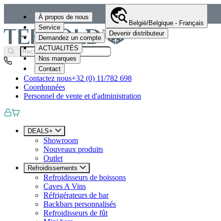
À propos de nous
België/Belgique - Français
Service
Devenir distributeur
Demandez un compte
ACTUALITÉS
Nos marques
Contact
Contactez nous
+32 (0) 11/782 698
Coordonnées
Personnel de vente et d'administration
DEALS+
Showroom
Nouveaux produits
Outlet
Refroidissements
Refroidisseurs de boissons
Caves A Vins
Réfrigérateurs de bar
Backbars personnalisés
Refroidisseurs de fût