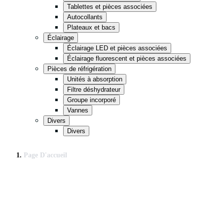
Tablettes et pièces associées
Autocollants
Plateaux et bacs
Éclairage
Éclairage LED et pièces associées
Éclairage fluorescent et pièces associées
Pièces de réfrigération
Unités à absorption
Filtre déshydrateur
Groupe incorporé
Vannes
Divers
Divers
Page D'accueil