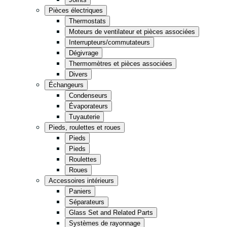
Cuisine
Pièces électriques
Thermostats
Épicerie
Moteurs de ventilateur et pièces associées
Entreposage
Interrupteurs/commutateurs
Dégivrage
Thermomètres et pièces associées
Vente de détail
Fast Food
Divers
Échangeurs
Condenseurs
Tout en noir
Évaporateurs
Tuyauterie
Pieds, roulettes et roues
Pieds
Pieds
Roulettes
Roues
Accessoires intérieurs
Paniers
Séparateurs
Glass Set and Related Parts
Systèmes de rayonnage