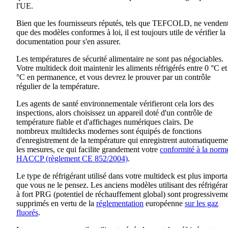
l'UE.
Bien que
l
e
s fournisseurs
réputés
,
tels que
TEFCOLD
,
ne venden
que des modèles conformes à l
oi
,
il est
toujours
utile de vérifier la
documentation pour s'en assurer.
Les températures de sécurité alimentaire ne sont pas négociables.
Votre
multideck
doit maintenir les aliments réfrigérés entre 0 °C et
°C en permanence, et vous devrez le prouver par un contrôle
régulier de la température.
Les agents de santé environnementale vérifieront cela lors des
inspections, alors choisissez un appareil doté d'un contrôle de
température fiable et d'affichages numériques clairs. De
nombreux
multidecks
modernes sont équipés de fonctions
d'enregistrement de la température qui enregistrent automatiqueme
les mesures, ce qui facilite grandement votre
conformité à la norm
HACCP (règlement CE 852/2004)
.
Le type de réfrigérant utilisé dans votre
multideck
est plus importa
que vous ne le pensez. Les anciens modèles utilisant des réfrigéra
à fort PRG (potentiel de réchauffement global) sont progressivem
supprimés en vertu de la
réglementation
européenne
sur les gaz
fluorés
.