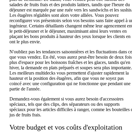
salades de fruits frais et
des produits laitiers
,
tandis que
l'heure du
déjeuner est marquée par une ruée vers les sandwichs et les sushis
Les étagères réglables sont alors
votre alliées
.
Vous pouvez
reconfigurer vos
présentoirs
selon vos besoins sans faire appel à u
ingénieur. Certains détaillants changent même leur agencement en
le petit-déjeuner et le déjeuner, maximisant ainsi leurs ventes en
plaçant les bons produits à hauteur des yeux lorsque les clients en
ont le plus envie.
N'oubliez pas
les tendances
saisonnières
et les fluctuations
dans c
que vous
vendez
. En été, vous aurez peut-être besoin de deux fois
plus d'espace pour les boissons fraîches et les glaces,
tandis
qu'en
hiver, la demande en plats préparés et soupes sera plus importante.
Les meilleurs
multidecks
vous permettent d'ajuster rapidement la
hauteur et la position des étagères, afin que vous ne soyez pas
coincé avec une configuration qui ne fonctionne que pendant une
partie de l'année.
Demandez-vous également si vous aurez besoin d'accessoires
spéciaux
, tels que
des clips
,
des séparateurs
ou
des supports
spéciaux pour les articles difficiles à ranger
,
comme les bouteilles 
jus de fruits frais.
Votre budget et vos coûts d'exploitation