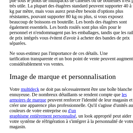
plie sous le poids de
multipacks
de canettes ou de bouteilles
n'est 
très utile.
La plupart des étagères standard
peuvent
supporter
40
à
kg
par mètre
, mais vous aurez peut-être besoin d'options plus
résistantes, pouvant supporter 80 kg ou plus, si vous exposez
beaucoup de boissons en bouteille. Les bords des étagères sont
également
essentiels
.
Les bords roulés sont plus sûrs pour le
personnel et n'endommagent pas les emballages,
tandis que
les rai
de prix intégrés vous évitent
d'avoir à
acheter des bandes de prix
séparées.
Ne sous-estimez pas l'importance de ces détails
.
Une
tarification
transparente
et un bon point de vente peuvent augment
considérablement
vos
ventes.
Image de marque et personnalisation
Votre
multideck
ne doit pas nécessairement être une
boîte blanche
ennuyeuse
.
De nombreux
détaillants se rendent compte que
les
armoires de marque
peuvent renforcer l'identité
de
leur
magasin
et
créer une apparence plus professionnelle. Qu'il s'agisse d'unités a
couleurs de votre entreprise ou
d'un
graphisme
entièrement
personnalisé
, un look approprié
peut
aider
votre système de réfrigération à s'intégrer à la personnalité de votr
magasin.