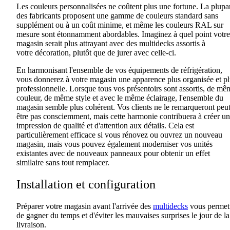
Les couleurs personnalisées ne coûtent plus une fortune.
La plupa
des fabricants proposent une gamme de couleurs standard sans
supplément ou à un coût minime, et même les couleurs RAL sur
mesure sont étonnamment abordables
. Imaginez à quel point votre
magasin serait plus attrayant avec des
multidecks
assortis à
votre
décoration,
plutôt que
de jurer
avec celle-ci.
En harmonisant l'ensemble de vos équipements de réfrigération,
vous donnerez à votre magasin une apparence plus organisée et pl
professionnelle. Lorsque tous vos présentoirs sont assortis
,
de mê
couleur, de même style
et
avec le même éclairage
,
l'ensemble du
magasin semble plus cohérent.
Vos
clients ne le remarqueront peut
être pas consciemment, mais cette harmonie
contribuera à
créer u
impression de qualité et d'attention aux détails. Cela est
particulièrement efficace si vous rénovez ou ouvrez un nouveau
magasin, mais vous pouvez également moderniser
vos
unités
existantes avec de nouveaux panneaux pour obtenir un effet
similaire sans tout remplacer.
Installation et configuration
Préparer votre magasin avant l'arrivée des
multidecks
vous permet
de
gagner du temps et d'éviter
les
mauvaises surprises le jour de la
livraison.