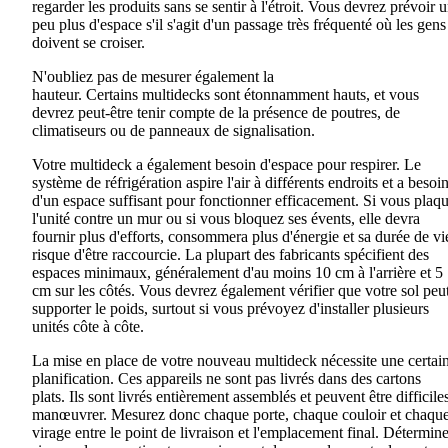
regarder les produits sans se sentir à l'étroit. Vous devrez prévoir 
peu plus d'espace s'il s'agit d'un passage très fréquenté où les gens
doivent se croiser.
N'oubliez pas de mesurer également la
hauteur
.
Certains
multidecks
sont étonnamment hauts, et vous
devrez peut-être tenir compte de la présence de poutres, de
climatiseurs ou de panneaux de signalisation.
Votre
multideck
a
également
besoin d'espace pour respirer. Le
système de réfrigération aspire l'air à différents endroits et a besoi
d'un espace suffisant pour fonctionner efficacement. Si vous plaq
l'unité contre un mur ou si vous bloquez ses évents, elle devra
fournir plus d'efforts, consommera plus d'énergie et sa durée de vi
risque d'être raccourcie. La plupart des fabricants spécifient des
espaces minimaux
,
généralement
d'au moins
10 cm à l'arrière et 5
cm sur les côtés. Vous devrez également vérifier que votre sol peu
supporter le poids, surtout si vous prévoyez d'installer plusieurs
unités côte à côte.
La mise en place de votre nouveau
multideck
nécessite une certai
planification. Ces appareils ne sont pas livrés dans des cartons
plats
.
Ils sont livrés entièrement assemblés et peuvent être difficile
manœuvrer. Mesurez
donc
chaque porte, chaque couloir et chaqu
virage entre le point de livraison et l'emplacement final. Détermin