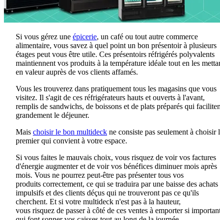
Si vous gérez une
épicerie
, un café ou tout autre commerce
alimentaire, vous savez
à quel point un
bon présentoir à plusieurs
étages peut vous être utile. Ces présentoirs réfrigérés polyvalents
maintiennent vos produits à la température idéale
tout en
les metta
en valeur auprès de
vos
clients affamés.
Vous les trouverez dans pratiquement tous les magasins que vous
visitez
.
Il s'agit de
ces
réfrigérateurs
hauts et ouverts à l'avant,
remplis de sandwichs, de boissons et de plats préparés qui faciliten
grandement le déjeuner.
Mais
choisir le bon multideck
ne consiste pas seulement à choisir 
premier qui convient à votre espace.
Si vous faites le mauvais choix, vous risquez de voir vos factures
d'énergie
augmenter
et de voir vos bénéfices diminuer mois après
mois. Vous ne
pourrez
peut-être pas présenter
tous vos
produits
correctement, ce qui se traduira par une baisse des achats
impulsifs et des clients déçus qui ne trouveront pas ce qu'ils
cherchent. Et si votre
multideck
n'est pas à la hauteur,
vous
risquez
de passer à côté de ces ventes à emporter si importan
qui font sonner
vos
caisses tout au long de la journée.