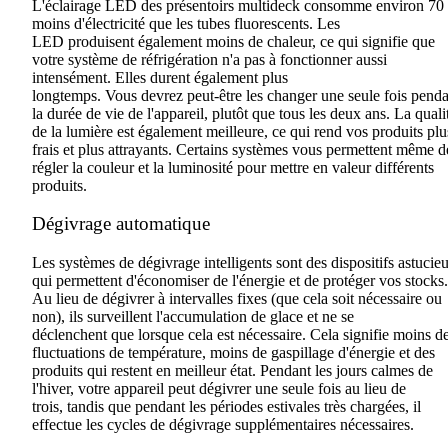
L'éclairage
LED
des présentoirs
multideck
consomme
environ
70
moins d'électricité que les tubes fluorescents
. Les
LED
produisent
également
moins de chaleur, ce qui signifie que
votre système de réfrigération n'a pas à fonctionner aussi
intensément. Elles durent également plus
longtemps
.
Vous
devrez
peut-être les changer une seule fois pend
la durée de vie de l'appareil
,
plutôt que tous les deux ans. La quali
de la lumière est également meilleure, ce qui rend vos produits plu
frais et plus attrayants. Certains systèmes vous permettent même d
régler la couleur
et la luminosité
pour mettre en valeur différents
produits.
Dégivrage automatique
Les systèmes de dégivrage intelligents sont des dispositifs astucie
qui permettent d'économiser de l'énergie et de protéger vos stocks.
Au lieu de dégivrer à intervalles fixes (que
cela soit
nécessaire ou
non), ils surveillent l'accumulation de glace et
ne
se
déclenchent
que
lorsque cela est nécessaire. Cela signifie moins d
fluctuations de température, moins de gaspillage d'énergie et des
produits qui restent en meilleur état. Pendant les jours calmes de
l'hiver, votre appareil peut dégivrer une seule fois au lieu de
trois,
tandis que
pendant les périodes estivales très chargées, il
effectue les cycles de dégivrage supplémentaires nécessaires.