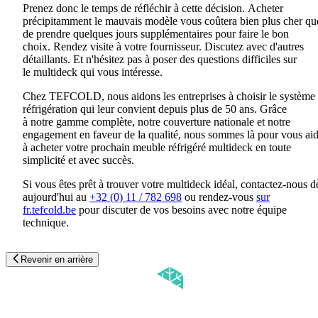
Prenez
donc
le temps de
réfléchir à
cette décision.
Acheter
précipitamment le mauvais modèle
vous
coûtera bien plus cher qu
de prendre quelques jours supplémentaires pour faire le bon
choix.
Rendez visite
à votre fournisseur
.
Discutez avec d'autres
détaillants
.
Et n'hésitez pas à poser des questions
difficiles
sur
le
multideck
qui vous intéresse
.
Chez TEFCOLD, nous aidons les entreprises à choisir le système
réfrigération qui leur convient depuis plus de 50 ans. Grâce
à
notre
gamme complète, notre couverture nationale et notre
engagement en faveur de la qualité, nous sommes là pour vous aid
à
acheter votre prochain meuble réfrigéré
multideck
en toute
simplicité et avec succès.
Si vous êtes
prêt à trouver votre
multideck
idéal
, contactez-nous
d
aujourd'hui au
+32 (0) 11 / 782 698
ou rendez-vous
sur
fr.tefcold.be
pour discuter de vos besoins avec notre équipe
technique.
Revenir en arrière