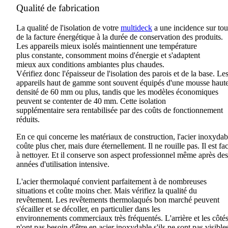
Qualité de fabrication
La qualité de l'isolation de votre
multideck
a une incidence sur tou
de la facture énergétique à la durée de conservation des produits.
Les appareils mieux isolés maintiennent une température
plus
constante
, consomment moins d'énergie et s'adaptent
mieux
aux
conditions ambiantes
plus chaudes
.
Vérifiez
donc
l'épaisseur de l'isolation des parois et de la base
.
Le
appareils haut de gamme sont souvent équipés d'une mousse haut
densité de 60 mm ou plus,
tandis que
les modèles économiques
peuvent
se contenter
de 40
mm.
Cette isolation
supplémentaire
sera
rentabilisée par des coûts de
fonctionnement
réduits
.
En ce qui concerne les matériaux de construction, l'acier inoxydab
coûte plus cher, mais
dure éternellement
. Il ne rouille pas
.
Il est fa
à nettoyer
.
Et il conserve son aspect professionnel même après des
années d'utilisation intensive.
L'acier thermolaqué convient parfaitement à de nombreuses
situations et coûte moins cher
.
Mais vérifiez la qualité du
revêtement
.
Les revêtements thermolaqués bon marché peuvent
s'écailler et se décoller, en particulier dans les
environnements
commerciaux
très fréquentés. L'arrière et les côté
n'ont pas besoin d'être en acier inoxydable s'ils ne sont pas visible