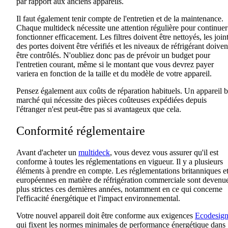
par rapport aux anciens
appareils
.
Il faut également tenir compte de l'entretien et de la maintenance.
Chaque
multideck
nécessite une attention régulière pour continuer
fonctionner efficacement
.
Les filtres doivent être nettoyés, les join
des portes doivent être vérifiés et les niveaux de réfrigérant doiven
être contrôlés.
N'oubliez donc pas de prévoir un budget
pour
l'entretien courant, même si
le montant que vous devrez payer
variera
en fonction de la taille et
du modèle
de votre appareil
.
Pensez
également
aux
coûts de
réparation habituels
. Un
appareil 
marché qui nécessite des pièces coûteuses expédiées depuis
l'étranger n'est peut-être pas si avantageux que cela.
Conformité réglementaire
Avant d'acheter un
multideck
, vous devez vous assurer qu'il est
conforme à toutes les réglementations en vigueur
.
Il y a plusieurs
éléments à prendre en compte. Les réglementations britanniques e
européennes en matière de réfrigération commerciale sont devenu
plus strictes
ces dernières années, notamment en ce qui concerne
l'efficacité énergétique et l'impact environnemental.
Votre nouvel appareil doit être conforme aux exigences
Ecodesig
qui fixent les normes minimales de performance énergétique dans