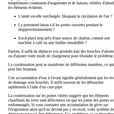
températures continuent d'augmenter et de baisser, vérifiez d'abor
les éléments évidents
.
L'unité est-elle surchargée, bloquant la circulation de l'air ?
Le personnel laisse-t-il les portes ouvertes
pendant
le
réapprovisionnement ?
Est-il placé trop près d'une source de chaleur
,
comme une
machine à café ou une fenêtre ensoleillée ?
Parfois
,
il suffit de déplacer
vos
produits loin des bouches d'aérati
ou d'ajuster votre mode de chargement pour résoudre le problème.
La condensation peut se manifester de différentes manières
, ce qui
peut être
frustrant.
Une accumulation d'eau à l'avant signifie généralement que les tr
de drainage sont bouchés
.
Il suffit souvent de les déboucher
rapidement à l'aide d'un cure-pipe.
La condensation sur les portes vitrées suggère que les éléments
chauffants du verre sont défectueux ou que les joints des portes so
endommagés. Si vous constatez une accumulation de givre sur
l'évaporateur alors qu'il ne devrait pas y en avoir, votre système de
dégivrage est peut-être défectueux. Ces problèmes ne se résoudro