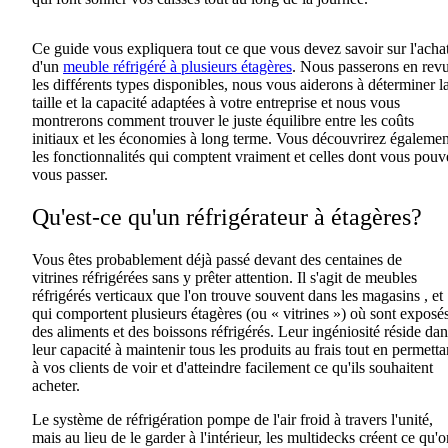
Ce guide vous expliquera tout ce que vous devez savoir sur l'acha
d'un
meuble réfrigéré
à plusieurs
étagères
. Nous passerons en rev
les différents types disponibles, nous vous aiderons à déterminer l
taille et la capacité adaptées à votre entreprise et nous vous
montrerons comment trouver le juste équilibre entre
les
coûts
initiaux et
les
économies à long terme. Vous découvrirez égalemen
les fonctionnalités qui comptent vraiment et celles dont vous pouv
vous passer.
Qu'est-ce qu'un
réfrigérateur à
étagères?
Vous êtes probablement déjà passé devant des centaines de
vitrines
réfrigérées
sans y prêter attention.
Il s'agit de meubles
réfrigérés verticaux que l'on trouve souvent dans les magasins
,
et
qui comportent plusieurs étagères (ou
« vitrines »
) où sont exposé
des aliments et des boissons réfrigérés. Leur ingéniosité réside dan
leur capacité à maintenir tous les produits au frais
tout
en permetta
à
vos
clients de voir et d'atteindre facilement ce qu'ils souhaitent
acheter.
Le système de réfrigération pompe de l'air froid à travers l'unité,
mais au lieu de le garder à l'intérieur, les
multidecks
créent ce qu'o