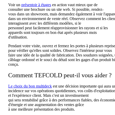
Voir
un
présentoir à étages
en action vaut mieux que
de
consulter
une brochure ou un site web. Si possible, rendez-
vous
dans un
showroom, mais demandez également à voir l'appare
dans
un environnement de vente
réel. Observez comment
les
clien
interagissent avec les différents modèles, si le
personnel
peut
facilement réapprovisionner les rayons et si les
appareils sont
toujours
en bon état après plusieurs mois
d'utilisation.
Pendant
votre
visite, ouvrez et fermez
les
portes à plusieurs repris
pour vérifier qu'elles sont solides. Observez l'intérieur pour vous
faire une idée
de la qualité de fabrication.
Des soudures soignées,
câblage ordonné et le souci du détail sont les gages d'un produit b
conçu.
Comment TEFCOLD peut-il vous aider ?
Le choix du bon multideck
est
une décision importante qui
aura
u
incidence sur vos opérations quotidiennes, vos coûts d'exploitatio
et l'expérience client.
Mais
c'est un investissement
qui
sera
rentabilisé grâce à des performances fiables, des économi
d'énergie et une augmentation des ventes grâce
à
une
meilleure
présentation
des produits.