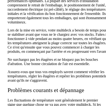
performances optimales. La plupart des services d'installation
comprennent le retrait de l'emballage, le positionnement de l'unité,
raccordement électrique (si
pré-câblé
), le réglage des températures
initiales et la vérification du bon fonctionnement de l'ensemble. Ils
emporteront également tous les emballages, qui sont étonnamment
volumineux.
Lors de la mise en service, votre
multideck
a besoin de temps pou
se stabiliser avant que vous ne le chargiez avec vos stocks. Faites-
fonctionner à vide pendant au moins quatre heures, en vérifiant
qu
les températures atteignent la plage correcte sur toutes les étagères
Ce n'est qu'ensuite que vous pouvez commencer à charger les
produits, en commençant par l'arrière et en progressant vers l'avan
Ne surchargez pas
les
étagères et ne bloquez pas
les
bouches
d'aération
.
Une bonne circulation de l'air est essentielle.
Assurez-vous que tous vos employés savent comment vérifier les
températures, régler les étagères et repérer les problèmes potentiel
avant qu'ils ne s'aggravent.
Problèmes courants et dépannage
Les fluctuations de température sont généralement le premier
signe
que
quelque chose ne va pas avec votre
multideck
. Si les