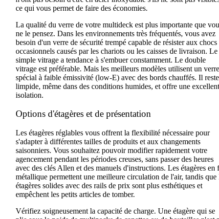
ce qui vous permet de faire des économies.
La qualité du verre de votre
multideck
est plus importante que vo
ne le pensez.
Dans les environnements très fréquentés, vous avez
besoin d'un verre de sécurité trempé capable de résister aux chocs
occasionnels causés par les chariots ou les caisses de livraison.
Le
simple vitrage
a tendance à
s'embuer constamment. Le double
vitrage est préférable
.
Mais les meilleurs modèles utilisent un verr
spécial à faible émissivité
(
low
-E)
avec des bords chauffés.
Il
reste
limpide
,
même dans des conditions humides
,
et offre une excellen
isolation.
Options d'étagères et de présentation
Les étagères réglables vous offrent
la
flexibilité nécessaire pour
s'adapter à différentes tailles de produits et aux changements
saisonniers. Vous souhaitez
pouvoir
modifier rapidement votre
agencement pendant les périodes creuses, sans passer des heures
avec des clés Allen et des manuels d'instructions. Les étagères en f
métallique
permettent
une meilleure circulation de l'air,
tandis que
étagères solides avec des rails de prix sont plus esthétiques et
empêchent les petits articles
de
tomber.
Vérifiez soigneusement la capacité de charge
. Une
étagère qui se