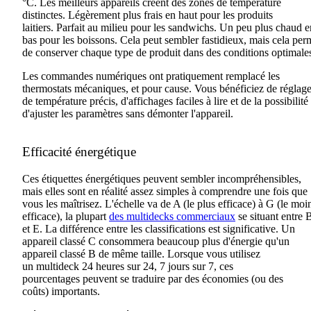
°C. Les meilleurs appareils créent des zones de température
distinctes
.
Légèrement plus frais en haut pour les produits
laitiers
.
Parfait au milieu pour les sandwichs
. Un
peu plus chaud e
bas pour les boissons. Cela peut sembler fastidieux, mais cela
per
de
conserver chaque type de produit dans des conditions optimale
Les commandes numériques ont pratiquement remplacé les
thermostats mécaniques, et pour cause. Vous bénéficiez de réglag
de température précis, d'affichages faciles à lire et de la possibilité
d'ajuster les paramètres sans démonter l'appareil.
Efficacité énergétique
Ces étiquettes énergétiques peuvent sembler
incompréhensibles
,
mais elles sont en réalité assez simples à comprendre une fois que
vous les maîtrisez. L'échelle va de A (le plus efficace) à G (le moi
efficace), la plupart
des multidecks commerciaux
se situant entre 
et E. La différence entre les classifications est significative
.
Un
appareil classé C consommera beaucoup plus d'énergie qu'un
appareil classé B de même taille
. Lorsque vous utilisez
un
multideck
24 heures sur 24, 7 jours sur 7, ces
pourcentages
peuvent
se traduire par
des économies (ou des
coûts)
importants.