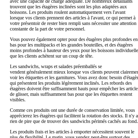
avec une capacité de charge adéquate. De nombreux détaillants
trouvent que les étagères inclinées sont
les plus adaptées
aux
boissons
. Les
produits roulent automatiquement vers l'avant
lorsque
vos
clients prennent des articles à l'avant, ce qui permet à
votre présentoir
de rester bien rempli
sans
nécessiter
une attention
constante de la part de
votre
personnel.
Vous pouvez également opter pour des étagères plus profondes en
bas pour les
multipacks
et les grandes bouteilles, et des étagères
moins profondes à hauteur des yeux pour les boissons individuell
que les clients achètent sur un coup de tête.
Les sandwichs, wraps et salades préemballés se
vendent
généralement
mieux lorsque
vos
clients peuvent claireme
voir les étiquettes et les garnitures
.
Vous avez
donc
besoin d'étagè
qui présentent
les
produits légèrement inclinés. Les rebords des
étagères doivent être suffisamment
hauts pour empêcher les article
de glisser
,
mais suffisamment bas pour que
les
étiquettes restent
visibles.
Comme ces produits ont
une
durée de conservation limitée, vous
apprécierez les étagères qui facilitent
la rotation
des stocks
.
Il n'y a
rien de pire que de trouver des sandwichs périmés cachés au fond.
Les produits frais et les articles à emporter nécessitent souvent le
plus de flexibilité. Le matin, vous vendez peut-être surtout des