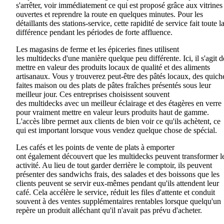
s'arrêter, voir immédiatement ce qui est proposé grâce aux vitrines
ouvertes et reprendre la route en quelques minutes. Pour les
détaillants des stations-service, cette rapidité de service fait toute l
différence pendant les périodes de forte affluence.
Les magasins de ferme et les épiceries fines utilisent
les
multidecks
d'une manière
quelque peu
différente. Ici, il s'agit d
mettre en valeur des produits locaux de qualité et des aliments
artisanaux. Vous y trouverez peut-être des pâtés locaux, des quich
faites maison ou
des plats
de pâtes fraîches présentés sous leur
meilleur jour. Ces entreprises choisissent souvent
des
multidecks
avec un meilleur éclairage et des étagères en verre
pour vraiment mettre en valeur leurs produits haut de gamme.
L'accès libre permet aux clients de bien voir ce qu'ils achètent, ce
qui est important lorsque vous vendez quelque chose de spécial.
Les cafés et les points de vente de plats à emporter
ont
également
découvert que les
multidecks
peuvent transformer l
activité. Au lieu de tout garder derrière le comptoir, ils peuvent
présenter des sandwichs frais, des salades et des boissons que les
clients peuvent se servir eux-mêmes
pendant
qu'ils attendent leur
café. Cela accélère le service, réduit les files d'attente et conduit
souvent à des ventes supplémentaires rentables lorsque quelqu'un
repère un produit alléchant qu'il n'avait pas prévu d'acheter.