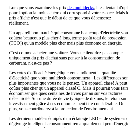
Lorsque vous examinez les prix
des multidecks
, il est tentant d'op
pour l'option la moins chère qui correspond à votre espace. Mais l
prix affiché n'est que le début de ce que vous dépenserez
réellement.
Un appareil bon marché qui consomme beaucoup d'électricité vou
coûtera beaucoup plus
cher à long terme
(coût total de possession
(TCO
))
qu'un
modèle plus cher mais plus économe en énergie.
C'est comme acheter une voiture
.
Vous ne tiendriez pas compte
uniquement du prix d'achat sans penser à la consommation de
carburant, n'est-ce pas ?
Les cotes d'efficacité énergétique vous indiquent la quantité
d'électricité
que
votre
multideck
consommera
.
Les différences son
plus importantes que vous ne le pensez.
Un appareil classé A peut
coûter plus cher qu'un appareil classé
C
.
Mais il pourrait vous fair
économiser quelques centaines de livres par an sur
vos factures
d'électricité. Sur une durée de vie typique de dix ans,
le retour sur
investissement grâce à ces économies peut être considérable.
De
plus
,
vous contribuerez à la protection de l'environnement.
Les derniers modèles équipés d'un éclairage LED et de systèmes 
dégivrage intelligents consomment remarquablement peu d'énergi