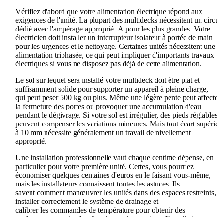
Vérifiez d'abord
que
votre alimentation électrique répond aux
exigences de l'unité. La plupart des
multidecks
nécessitent un circu
dédié avec l'ampérage approprié
.
A
pour les plus grandes. Votre
électricien doit installer un interrupteur isolateur à portée de main
pour les urgences et le nettoyage. Certaines unités nécessitent une
alimentation triphasée, ce qui peut impliquer d'importants travaux
électriques si vous ne disposez pas déjà de cette alimentation.
Le sol sur lequel sera installé votre
multideck
doit être plat et
suffisamment solide pour supporter un appareil à pleine charge
,
qui
peut peser 500 kg ou plus. Même une légère pente peut affect
la fermeture
des
portes ou provoquer une accumulation d'eau
pendant le dégivrage. Si votre sol est
irrégulier
, des pieds réglable
peuvent compenser les variations mineures
.
Mais tout écart supéri
à 10 mm nécessite généralement un travail de nivellement
approprié.
Une installation professionnelle vaut chaque centime dépensé, en
particulier pour votre première unité. Certes, vous pourriez
économiser quelques centaines d'euros en le faisant vous-même,
mais les installateurs connaissent toutes les astuces
. Ils
savent
comment manœuvrer les unités dans des espaces restreints,
installer correctement le système de drainage et
calibrer
les
commandes de température pour obtenir des