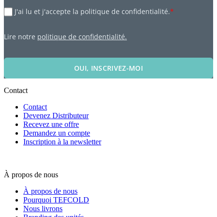
J'ai lu et j'accepte la politique de confidentialité.
*
Lire notre
politique de confidentialité.
OUI, INSCRIVEZ-MOI
Contact
Contact
Devenez Distributeur
Recevez une offre
Demandez un compte
Inscription à la newsletter
À propos de nous
À propos de nous
Pourquoi TEFCOLD
Nous livrons