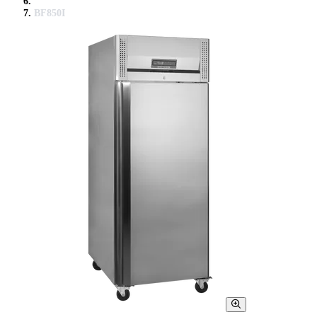
BF850I