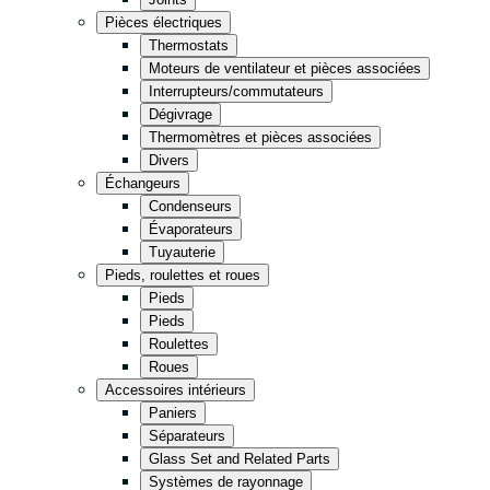
Cuisine
Pièces électriques
Thermostats
Épicerie
Moteurs de ventilateur et pièces associées
Entreposage
Interrupteurs/commutateurs
Dégivrage
Thermomètres et pièces associées
Vente de détail
Fast Food
Divers
Échangeurs
Condenseurs
Tout en noir
Évaporateurs
Tuyauterie
Pieds, roulettes et roues
Pieds
Pieds
Roulettes
Roues
Accessoires intérieurs
Paniers
Séparateurs
Glass Set and Related Parts
Systèmes de rayonnage