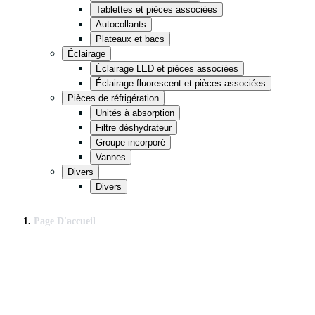
Tablettes et pièces associées
Autocollants
Plateaux et bacs
Éclairage
Éclairage LED et pièces associées
Éclairage fluorescent et pièces associées
Pièces de réfrigération
Unités à absorption
Filtre déshydrateur
Groupe incorporé
Vannes
Divers
Divers
Page D'accueil