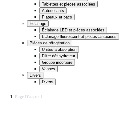
Tablettes et pièces associées
Autocollants
Plateaux et bacs
Éclairage
Éclairage LED et pièces associées
Éclairage fluorescent et pièces associées
Pièces de réfrigération
Unités à absorption
Filtre déshydrateur
Groupe incorporé
Vannes
Divers
Divers
Page D'accueil