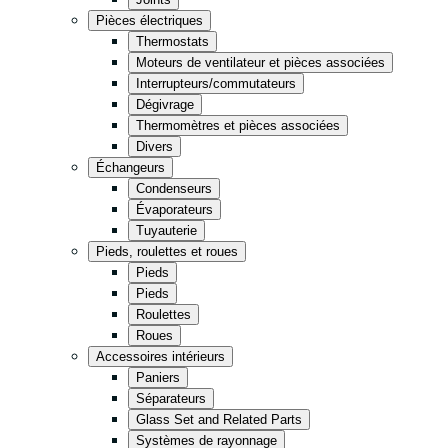
Cuisine
Pièces électriques
Thermostats
Épicerie
Moteurs de ventilateur et pièces associées
Entreposage
Interrupteurs/commutateurs
Dégivrage
Thermomètres et pièces associées
Vente de détail
Fast Food
Divers
Échangeurs
Condenseurs
Tout en noir
Évaporateurs
Tuyauterie
Pieds, roulettes et roues
Pieds
Pieds
Roulettes
Roues
Accessoires intérieurs
Paniers
Séparateurs
Glass Set and Related Parts
Systèmes de rayonnage