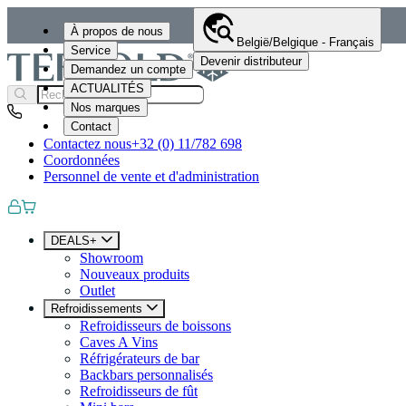
À propos de nous
België/Belgique - Français
Service
Devenir distributeur
Demandez un compte
ACTUALITÉS
Nos marques
Contact
Contactez nous
+32 (0) 11/782 698
Coordonnées
Personnel de vente et d'administration
DEALS+
Showroom
Nouveaux produits
Outlet
Refroidissements
Refroidisseurs de boissons
Caves A Vins
Réfrigérateurs de bar
Backbars personnalisés
Refroidisseurs de fût