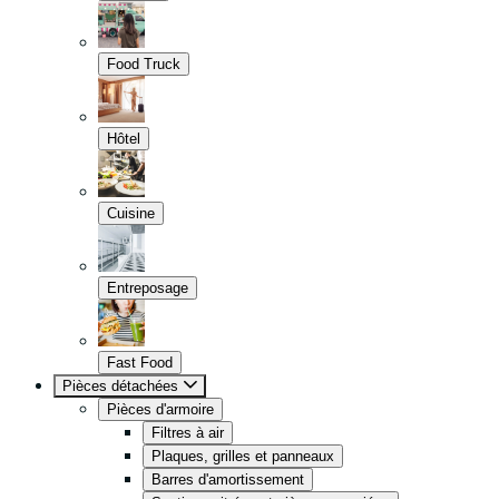
Food Truck
Hôtel
Cuisine
Entreposage
Fast Food
Pièces détachées
Pièces d'armoire
Filtres à air
Plaques, grilles et panneaux
Barres d'amortissement