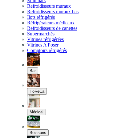
Mini bars
Refroidisseurs muraux
Refroidisseurs muraux bas
Ilots réfrigérés
Réfrigérateurs médicaux
Refroidisseurs de canettes
Supermarchés
Vitrines réfrigérées
Vitrines A Poser
Comptoirs réfrigérés
Bar
HoReCa
Médical
Boissons