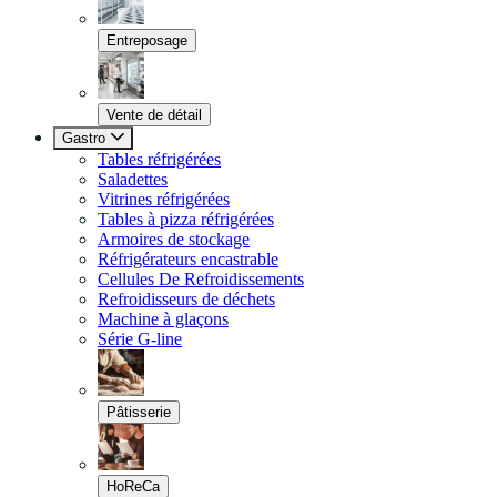
Entreposage
Vente de détail
Gastro
Tables réfrigérées
Saladettes
Vitrines réfrigérées
Tables à pizza réfrigérées
Armoires de stockage
Réfrigérateurs encastrable
Cellules De Refroidissements
Refroidisseurs de déchets
Machine à glaçons
Série G-line
Pâtisserie
HoReCa