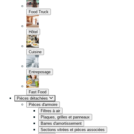
Food Truck
Hôtel
Cuisine
Entreposage
Fast Food
Pièces détachées
Pièces d'armoire
Filtres à air
Plaques, grilles et panneaux
Barres d'amortissement
Sections vitrées et pièces associées