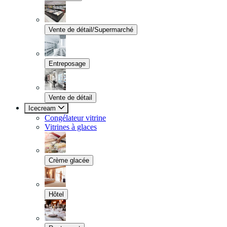
Vente de détail/Supermarché
Entreposage
Vente de détail
Icecream
Congélateur vitrine
Vitrines à glaces
Crème glacée
Hôtel