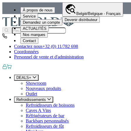
À propos de nous
België/Belgique - Français
Service
Devenir distributeur
Demandez un compte
ACTUALITÉS
Nos marques
Contact
Contactez nous
+32 (0) 11/782 698
Coordonnées
Personnel de vente et d'administration
DEALS+
Showroom
Nouveaux produits
Outlet
Refroidissements
Refroidisseurs de boissons
Caves A Vins
Réfrigérateurs de bar
Backbars personnalisés
Refroidisseurs de fût