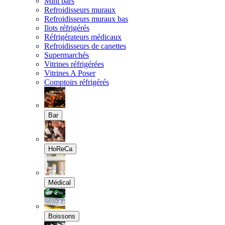
Mini bars
Refroidisseurs muraux
Refroidisseurs muraux bas
Ilots réfrigérés
Réfrigérateurs médicaux
Refroidisseurs de canettes
Supermarchés
Vitrines réfrigérées
Vitrines A Poser
Comptoirs réfrigérés
Bar
HoReCa
Médical
Boissons