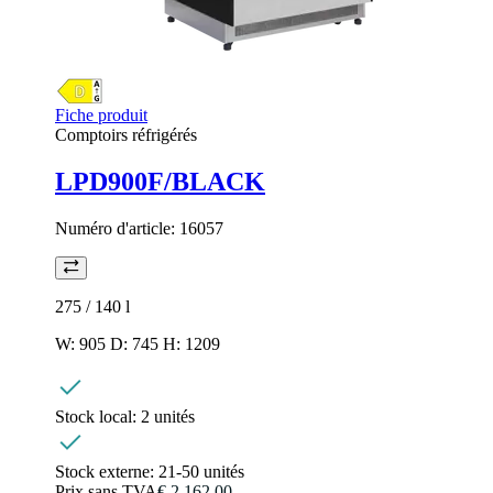
Fiche produit
Comptoirs réfrigérés
LPD900F/BLACK
Numéro d'article:
16057
275 / 140
l
W: 905 D: 745 H: 1209
Stock local:
2 unités
Stock externe:
21-50 unités
Prix sans TVA
€ 2.162,00