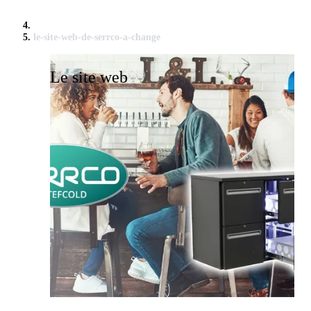
le-site-web-de-serrco-a-change
Le site web