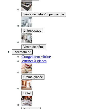
Vente de détail/Supermarché
Entreposage
Vente de détail
Icecream
Congélateur vitrine
Vitrines à glaces
Crème glacée
Hôtel