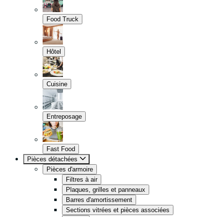
Food Truck
Hôtel
Cuisine
Entreposage
Fast Food
Pièces détachées
Pièces d'armoire
Filtres à air
Plaques, grilles et panneaux
Barres d'amortissement
Sections vitrées et pièces associées