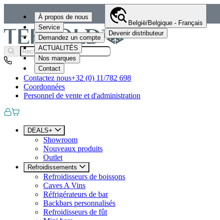
À propos de nous
België/Belgique - Français
Service
Devenir distributeur
Demandez un compte
ACTUALITÉS
Nos marques
Contact
Contactez nous
+32 (0) 11/782 698
Coordonnées
Personnel de vente et d'administration
DEALS+
Showroom
Nouveaux produits
Outlet
Refroidissements
Refroidisseurs de boissons
Caves A Vins
Réfrigérateurs de bar
Backbars personnalisés
Refroidisseurs de fût