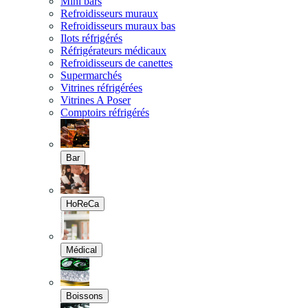
Mini bars
Refroidisseurs muraux
Refroidisseurs muraux bas
Ilots réfrigérés
Réfrigérateurs médicaux
Refroidisseurs de canettes
Supermarchés
Vitrines réfrigérées
Vitrines A Poser
Comptoirs réfrigérés
Bar
HoReCa
Médical
Boissons