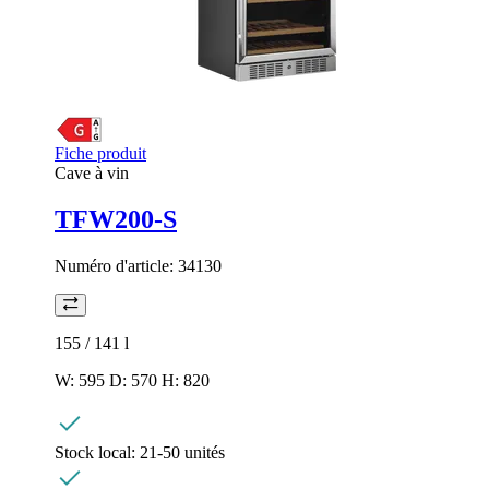
Fiche produit
Cave à vin
TFW200-S
Numéro d'article:
34130
155 / 141
l
W: 595 D: 570 H: 820
Stock local:
21-50 unités