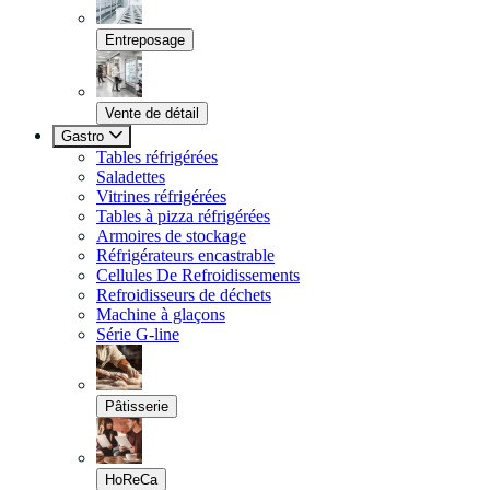
Entreposage
Vente de détail
Gastro
Tables réfrigérées
Saladettes
Vitrines réfrigérées
Tables à pizza réfrigérées
Armoires de stockage
Réfrigérateurs encastrable
Cellules De Refroidissements
Refroidisseurs de déchets
Machine à glaçons
Série G-line
Pâtisserie
HoReCa