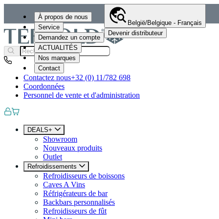
À propos de nous
België/Belgique - Français
Service
Devenir distributeur
Demandez un compte
ACTUALITÉS
Nos marques
Contact
Contactez nous
+32 (0) 11/782 698
Coordonnées
Personnel de vente et d'administration
DEALS+
Showroom
Nouveaux produits
Outlet
Refroidissements
Refroidisseurs de boissons
Caves A Vins
Réfrigérateurs de bar
Backbars personnalisés
Refroidisseurs de fût