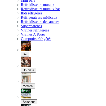
Mini bars
Refroidisseurs muraux
Refroidisseurs muraux bas
Ilots réfrigérés
Réfrigérateurs médicaux
Refroidisseurs de canettes
Supermarchés
Vitrines réfrigérées
Vitrines A Poser
Comptoirs réfrigérés
Bar
HoReCa
Médical
Boissons