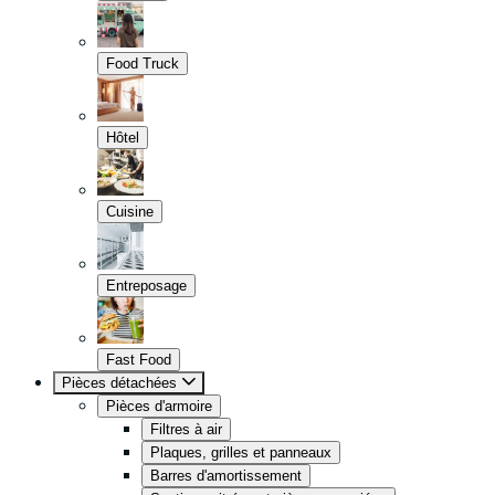
Food Truck
Hôtel
Cuisine
Entreposage
Fast Food
Pièces détachées
Pièces d'armoire
Filtres à air
Plaques, grilles et panneaux
Barres d'amortissement