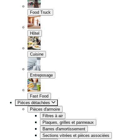
Food Truck
Hôtel
Cuisine
Entreposage
Fast Food
Pièces détachées
Pièces d'armoire
Filtres à air
Plaques, grilles et panneaux
Barres d'amortissement
Sections vitrées et pièces associées