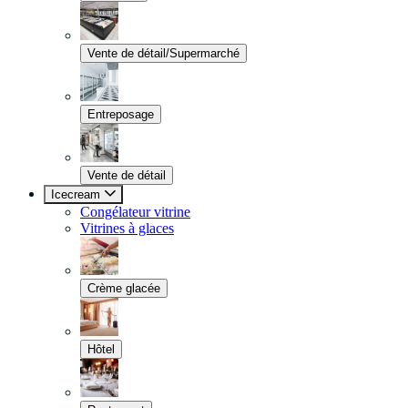
Vente de détail/Supermarché
Entreposage
Vente de détail
Icecream
Congélateur vitrine
Vitrines à glaces
Crème glacée
Hôtel