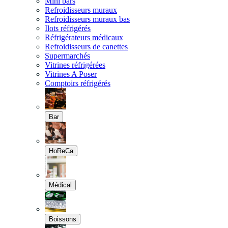
Mini bars
Refroidisseurs muraux
Refroidisseurs muraux bas
Ilots réfrigérés
Réfrigérateurs médicaux
Refroidisseurs de canettes
Supermarchés
Vitrines réfrigérées
Vitrines A Poser
Comptoirs réfrigérés
Bar
HoReCa
Médical
Boissons