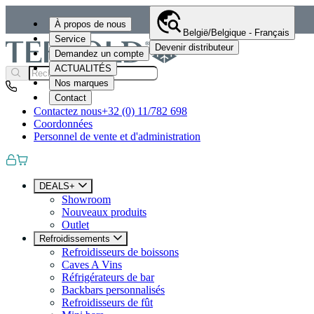
À propos de nous
België/Belgique - Français
Service
Devenir distributeur
Demandez un compte
ACTUALITÉS
Nos marques
Contact
Contactez nous
+32 (0) 11/782 698
Coordonnées
Personnel de vente et d'administration
DEALS+
Showroom
Nouveaux produits
Outlet
Refroidissements
Refroidisseurs de boissons
Caves A Vins
Réfrigérateurs de bar
Backbars personnalisés
Refroidisseurs de fût